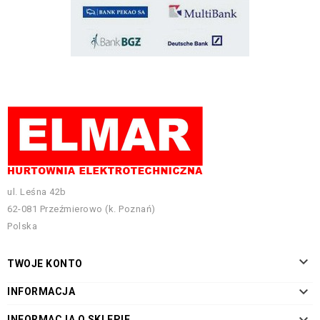
ul. Leśna 42b
62-081 Przeźmierowo (k. Poznań)
Polska

TWOJE KONTO

INFORMACJA
INFORMACJA O SKLEPIE