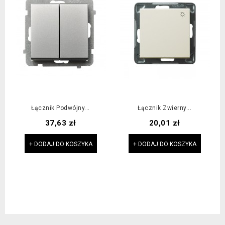
Łącznik Podwójny...
Łącznik Zwierny...
Cena
Cena
37,63 zł
20,01 zł
+ DODAJ DO KOSZYKA
+ DODAJ DO KOSZYKA