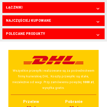
ŁĄCZNIKI

NAJCZĘŚCIEJ KUPOWANE

POLECANE PRODUKTY

Wszystkie przesyłki realizowane są za pośrednictwem
firmy kurierskiej DHL. Koszty przesyłki są stałe,
niezależnie od wagi. Przy zamówieniu powyżej
1000 zł
,
wysyłka gratis.
Przelew
Pobranie