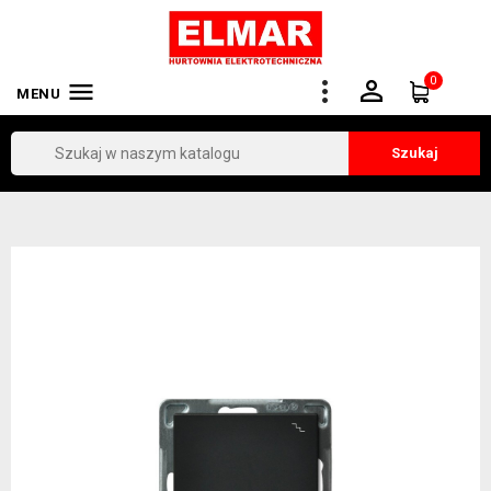
0


MENU
Szukaj