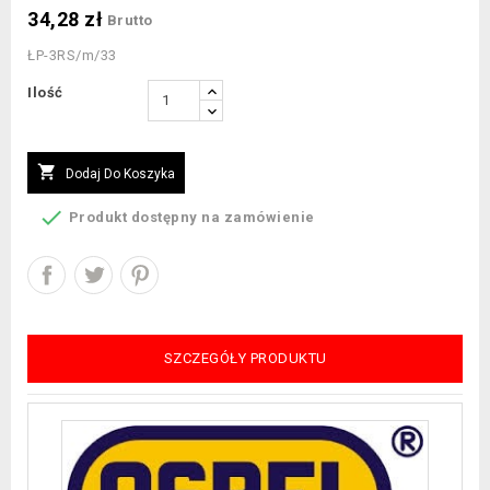
34,28 zł
Brutto
ŁP-3RS/m/33
Ilość

Dodaj Do Koszyka

Produkt dostępny na zamówienie
SZCZEGÓŁY PRODUKTU