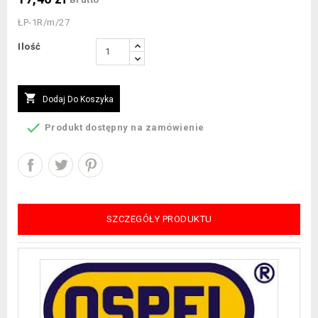
ŁP-1R/m/27
Ilość

Dodaj Do Koszyka

Produkt dostępny na zamówienie
SZCZEGÓŁY PRODUKTU