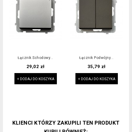
Łącznik Schodowy...
Łącznik Podwójny...
Cena
Cena
29,02 zł
35,79 zł
+ DODAJ DO KOSZYKA
+ DODAJ DO KOSZYKA
KLIENCI KTÓRZY ZAKUPILI TEN PRODUKT
KUPILI RÓWNIEŻ: