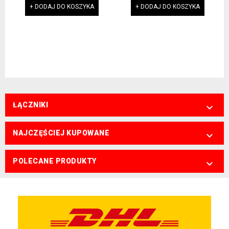
+ DODAJ DO KOSZYKA
+ DODAJ DO KOSZYKA
ŁĄCZNIKI

NAJCZĘŚCIEJ KUPOWANE

POLECANE PRODUKTY
