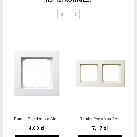
Ramka Pojedyncza Biała
Ramka Podwójna Ecru
Cena
Cena
4,83 zł
7,17 zł