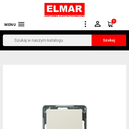
0


MENU
Szukaj