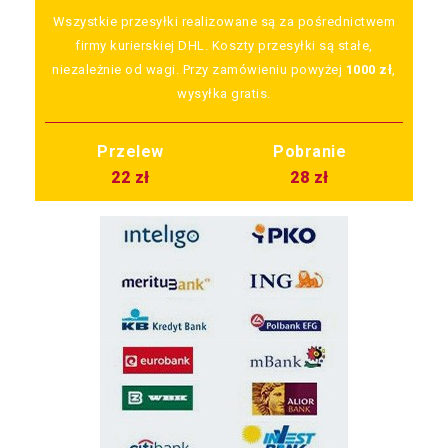
Wszystkie przesyłki realizowane są za pośrednictwem
firmy kurierskiej DHL. Koszty przesyłki są stałe,
niezależnie od wagi. Przy zamówieniu powyżej
1000 zł
,
wysyłka gratis.
Przelew
Pobranie
22 zł
28 zł